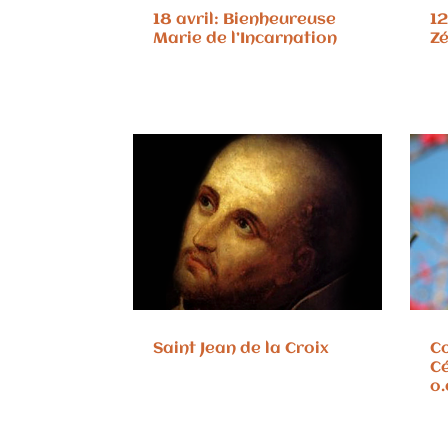
18 avril: Bienheureuse
12
Marie de l’Incarnation
Zé
Saint Jean de la Croix
C
Cé
o.