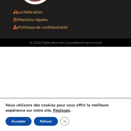
La fédération

Mentions légales

Politique de confidentialité

© 2026 Fédération des Carmelites France-nord
Nous utilisons des cookies pour vous offrir la meilleure
expérience sur notre site.
Réglages
.
Fermer la bannière des cookies GD
Accepter
Refuser